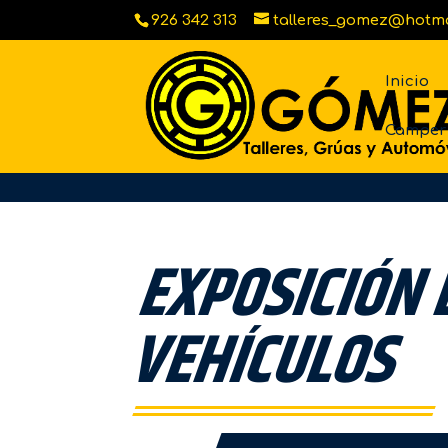
926 342 313
talleres_gomez@hotm
Inicio
Camper 
EXPOSICIÓN 
VEHÍCULOS