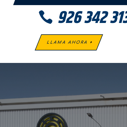
926 342 31

LLAMA AHORA